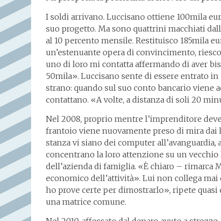
I soldi arrivano. Luccisano ottiene 100mila eu
suo progetto. Ma sono quattrini macchiati dalla
al 10 percento mensile. Restituisco 185mila eu
un’estenuante opera di convincimento, riesco a
uno di loro mi contatta affermando di aver bis
50mila». Luccisano sente di essere entrato in 
strano: quando sul suo conto bancario viene a
contattano. «A volte, a distanza di soli 20 min
Nel 2008, proprio mentre l’imprenditore deve fa
frantoio viene nuovamente preso di mira dai l
stanza vi siano dei computer all’avanguardia, an
concentrano la loro attenzione su un vecchio l
dell’azienda di famiglia. «È chiaro – rimarca 
economico dell’attività». Lui non collega mai 
ho prove certe per dimostrarlo», ripete quasi c
una matrice comune.
Nel 2010, affossato dal denaro avuto a strozzo,