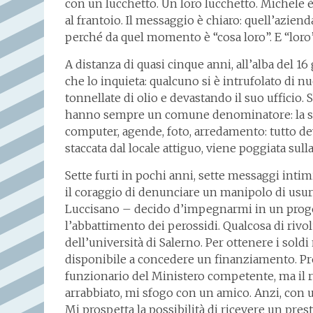
con un lucchetto. Un loro lucchetto. Michele è
al frantoio. Il messaggio è chiaro: quell’azien
perché da quel momento è “cosa loro”. E “loro
A distanza di quasi cinque anni, all’alba del 
che lo inquieta: qualcuno si è intrufolato di 
tonnellate di olio e devastando il suo ufficio. 
hanno sempre un comune denominatore: la st
computer, agende, foto, arredamento: tutto dev
staccata dal locale attiguo, viene poggiata sulla
Sette furti in pochi anni, sette messaggi inti
il coraggio di denunciare un manipolo di usura
Luccisano – decido d’impegnarmi in un progetto
l’abbattimento dei perossidi. Qualcosa di rivo
dell’università di Salerno. Per ottenere i sold
disponibile a concedere un finanziamento. P
funzionario del Ministero competente, ma il 
arrabbiato, mi sfogo con un amico. Anzi, con 
Mi prospetta la possibilità di ricevere un presti