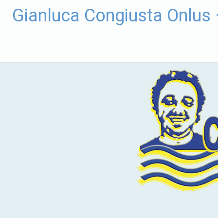
Vai
Gianluca Congiusta Onlus
al
contenuto