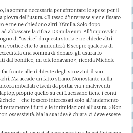
ro, la somma necessaria per affrontare le spese per il
 piovra dell’usura. «Il tasso d’interesse viene fissato
ro e me ne chiedono altri 335mila. Solo dopo
d abbassare la cifra a 100mila euro. All’improvviso,
ogno di “uscire” da questa storia e ne chiede altri
un vortice che lo annienterà. E scopre qualcosa di
ccreditata una somma di denaro, gli usurai lo
uti dal bonifico, mi telefonavano», ricorda Michele.
r fronte alle richieste degli strozzini, il suo
adri. Ma accade un fatto strano. Nonostante nella
cora imballati e facili da portar via, i malviventi
aptop, proprio quello su cui Luccisano tiene i conti
Michele – che fossero interessati solo all’andamento
direttamente i furti e le intimidazioni all’usura. «Non
on ossessività. Ma la sua idea è chiara: ci deve essere
 denuncia gli usurai alla magistratura. In sei finiscono