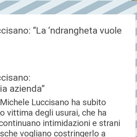
ccisano: “La ‘ndrangheta vuole
ccisano:
ia azienda”
di Michele Luccisano ha subito
to vittima degli usurai, che ha
 continuano intimidazioni e strani
cosche vogliano costringerlo a