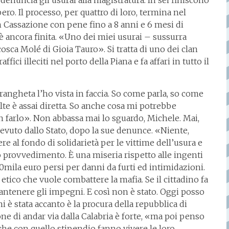
ro. Il processo, per quattro di loro, termina nel
 Cassazione con pene fino a 8 anni e 6 mesi di
è ancora finita. «Uno dei miei usurai – sussurra
 cosca Molé di Gioia Tauro». Si tratta di uno dei clan
fici illeciti nel porto della Piana e fa affari in tutto il
rangheta l’ho vista in faccia. So come parla, so come
olte è assai diretta. So anche cosa mi potrebbe
 farlo». Non abbassa mai lo sguardo, Michele. Mai,
cevuto dallo Stato, dopo la sue denunce. «Niente,
e al fondo di solidarietà per le vittime dell’usura e
mo provvedimento. È una miseria rispetto alle ingenti
 500mila euro persi per danni da furti ed intimidazioni.
tico che vuole combattere la mafia. Se il cittadino fa
antenere gli impegni. E così non è stato. Oggi posso
i è stata accanto è la procura della repubblica di
ione di andar via dalla Calabria è forte, «ma poi penso
che con quello stipendio fanno vivere le loro