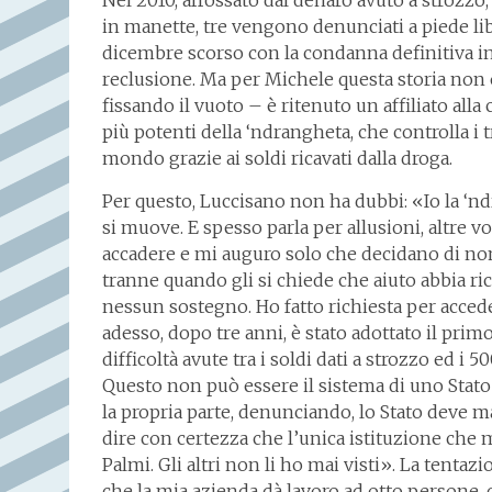
in manette, tre vengono denunciati a piede libe
dicembre scorso con la condanna definitiva in
reclusione. Ma per Michele questa storia non 
fissando il vuoto – è ritenuto un affiliato alla
più potenti della ‘ndrangheta, che controlla i traf
mondo grazie ai soldi ricavati dalla droga.
Per questo, Luccisano non ha dubbi: «Io la ‘nd
si muove. E spesso parla per allusioni, altre v
accadere e mi auguro solo che decidano di non
tranne quando gli si chiede che aiuto abbia ri
nessun sostegno. Ho fatto richiesta per acceder
adesso, dopo tre anni, è stato adottato il pri
difficoltà avute tra i soldi dati a strozzo ed i
Questo non può essere il sistema di uno Stato e
la propria parte, denunciando, lo Stato deve m
dire con certezza che l’unica istituzione che m
Palmi. Gli altri non li ho mai visti». La tentaz
che la mia azienda dà lavoro ad otto persone, 