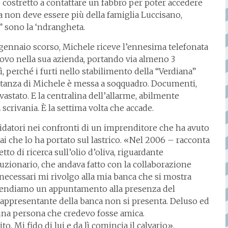
 costretto a contattare un fabbro per poter accedere
da non deve essere più della famiglia Luccisano,
” sono la ‘ndrangheta.
16 gennaio scorso, Michele riceve l’ennesima telefonata
nuovo nella sua azienda, portando via almeno 3
Sì, perché i furti nello stabilimento della “Verdiana”
anza di Michele è messa a soqquadro. Documenti,
astato. E la centralina dell’allarme, abilmente
 scrivania. È la settima volta che accade.
midatori nei confronti di un imprenditore che ha avuto
i che lo ha portato sul lastrico. «Nel 2006 – racconta
 di ricerca sull’olio d’oliva, riguardante
luzionario, che andava fatto con la collaborazione
i necessari mi rivolgo alla mia banca che si mostra
rendiamo un appuntamento alla presenza del
rappresentante della banca non si presenta. Deluso ed
una persona che credevo fosse amica.
to. Mi fido di lui e da lì comincia il calvario».