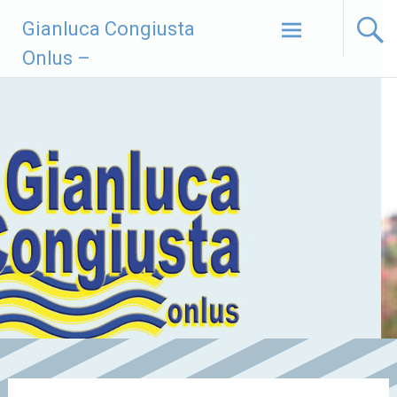
Vai
Gianluca Congiusta
al
contenuto
Onlus –