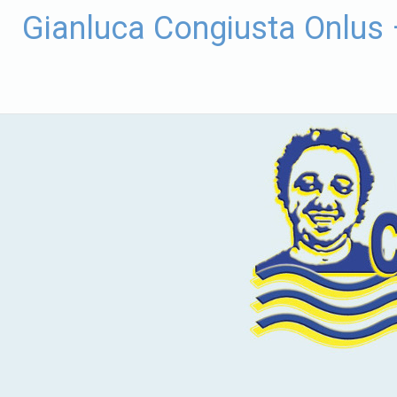
Vai
Gianluca Congiusta Onlus
al
contenuto