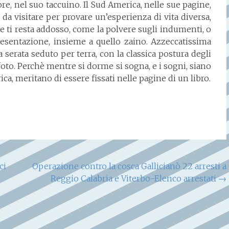
re, nel suo taccuino. Il Sud America, nelle sue pagine,
da visitare per provare un’esperienza di vita diversa,
e ti resta addosso, come la polvere sugli indumenti, o
resentazione, insieme a quello zaino. Azzeccatissima
a serata seduto per terra, con la classica postura degli
to. Perchè mentre si dorme si sogna, e i sogni, siano
ca, meritano di essere fissati nelle pagine di un libro.
ci
Operazione contro la cosca Gallicianò 22 arresti a
Reggio Calabria e Viterbo-Elenco arrestati
→