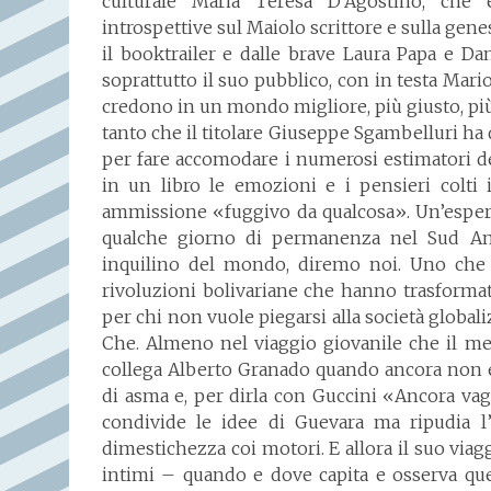
culturale Maria Teresa D’Agostino, che 
introspettive sul Maiolo scrittore e sulla genes
il booktrailer e dalle brave Laura Papa e D
soprattutto il suo pubblico, con in testa Mari
credono in un mondo migliore, più giusto, più
tanto che il titolare Giuseppe Sgambelluri ha 
per fare accomodare i numerosi estimatori de
in un libro le emozioni e i pensieri colti 
ammissione «fuggivo da qualcosa». Un’esperi
qualche giorno di permanenza nel Sud Amer
inquilino del mondo, diremo noi. Uno che s
rivoluzioni bolivariane che hanno trasforma
per chi non vuole piegarsi alla società globaliz
Che. Almeno nel viaggio giovanile che il me
collega Alberto Granado quando ancora non e
di asma e, per dirla con Guccini «Ancora vag
condivide le idee di Guevara ma ripudia
dimestichezza coi motori. E allora il suo viag
intimi – quando e dove capita e osserva quel