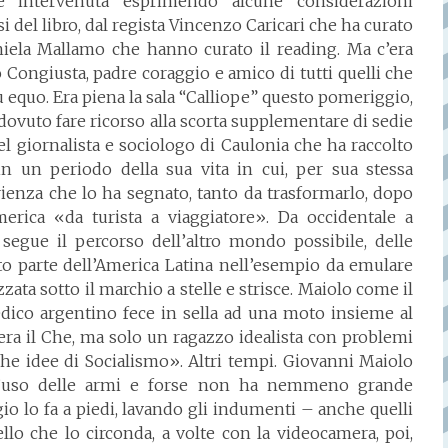
è intervenuta esprimendo alcune considerazioni
i del libro, dal regista Vincenzo Caricari che ha curato
aniela Mallamo che hanno curato il reading. Ma c’era
o Congiusta, padre coraggio e amico di tutti quelli che
 equo. Era piena la sala “Calliope” questo pomeriggio,
dovuto fare ricorso alla scorta supplementare di sedie
l giornalista e sociologo di Caulonia che ha raccolto
in un periodo della sua vita in cui, per sua stessa
enza che lo ha segnato, tanto da trasformarlo, dopo
ica «da turista a viaggiatore». Da occidentale a
egue il percorso dell’altro mondo possibile, delle
to parte dell’America Latina nell’esempio da emulare
zata sotto il marchio a stelle e strisce. Maiolo come il
dico argentino fece in sella ad una moto insieme al
ra il Che, ma solo un ragazzo idealista con problemi
he idee di Socialismo». Altri tempi. Giovanni Maiolo
 l’uso delle armi e forse non ha nemmeno grande
gio lo fa a piedi, lavando gli indumenti – anche quelli
lo che lo circonda, a volte con la videocamera, poi,