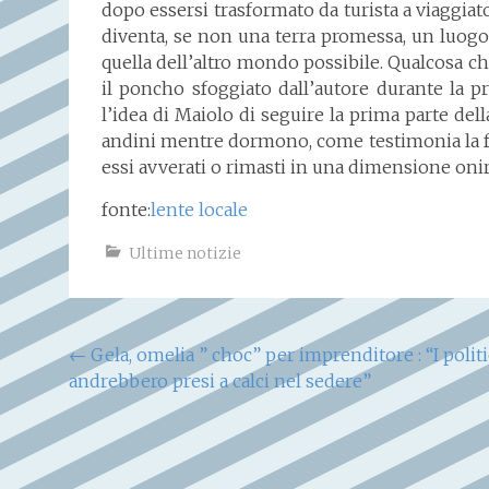
dopo essersi trasformato da turista a viaggiato
diventa, se non una terra promessa, un luogo 
quella dell’altro mondo possibile. Qualcosa ch
il poncho sfoggiato dall’autore durante la p
l’idea di Maiolo di seguire la prima parte dell
andini mentre dormono, come testimonia la fo
essi avverati o rimasti in una dimensione oniri
fonte:
lente locale
Ultime notizie
Navigazione
←
Gela, omelia ” choc” per imprenditore : “I politi
andrebbero presi a calci nel sedere”
articoli