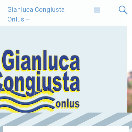
Vai
Gianluca Congiusta
al
contenuto
Onlus –