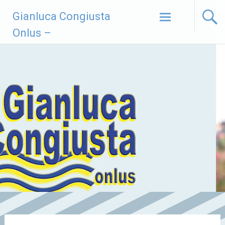
Vai
Gianluca Congiusta
al
contenuto
Onlus –