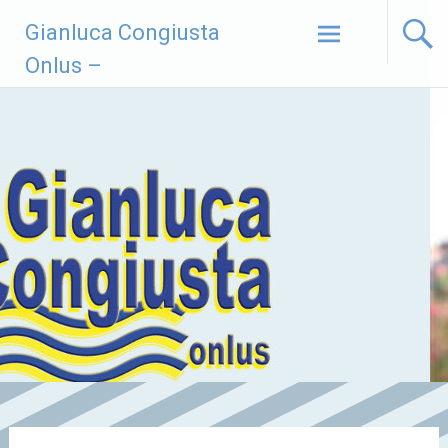
Vai
Gianluca Congiusta
al
contenuto
Onlus –