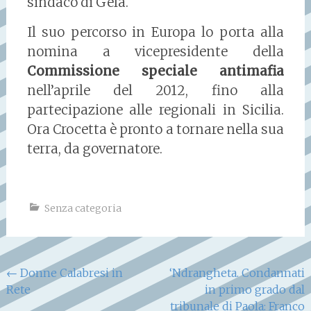
sindaco di Gela.
Il suo percorso in Europa lo porta alla
nomina a vicepresidente della
Commissione speciale antimafia
nell’aprile del 2012, fino alla
partecipazione alle regionali in Sicilia.
Ora Crocetta è pronto a tornare nella sua
terra, da governatore.
Senza categoria
Navigazione
←
Donne Calabresi in
‘Ndrangheta. Condannati
Rete
in primo grado dal
articoli
tribunale di Paola: Franco