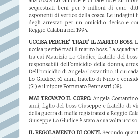
alla cosca Lo Giudice e di fare luce su moltep
sequestrati beni per 5 milioni di euro: ditt
esponenti di vertice della cosca. Le indagini
degli arrestati per un omicidio deciso e co
Reggio Calabria nel 1994.
UCCISA PERCHE’ TRADI’ IL MARITO BOSS.
L
uccisa perché tradì il marito boss. La squadra m
tra cui Maurizio Lo Giudice, fratello del bos
responsabili dell’omicidio della donna, arres
Dell’omicidio di Angela Costantino, il cui ca
Lo Giudice, 51 anni, fratello di Nino e consid
(51) e il nipote Fortunato Pennestrì (38).
MAI TROVATO IL CORPO.
Angela Costantino 
anni, figlio del boss Giuseppe e fratello di 
della guerra di mafia registratasi a Reggio Cala
Giuseppe Lo Giudice è stato a sua volta ucciso
IL REGOLAMENTO DI CONTI.
Secondo quanto