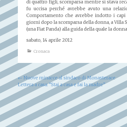
di quattro figli, scomparsa mentre si stava rec
fu uccisa perché avrebbe avuto una relazi
Comportamento che avrebbe indotto i capi d
giorni dopo la scomparsa della donna, a Villa 
(una Fiat Panda) alla guida della quale la donn
sabato, 14 aprile 2012
Cronaca
Navigazione
←
Nuove minacce al sindaco di Monasterace
Lettera a casa: “Stai a casa e fai la madre”
articoli