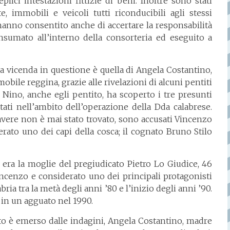
lici intestazioni fittizie di beni. Inoltre sono stati
e, immobili e veicoli tutti riconducibili agli stessi
 hanno consentito anche di accertare la responsabilità
nsumato all’interno della consorteria ed eseguito a
a vicenda in questione è quella di Angela Costantino,
obile reggina, grazie alle rivelazioni di alcuni pentiti
s Nino, anche egli pentito, ha scoperto i tre presunti
tati nell’ambito dell’operazione della Dda calabrese.
davere non è mai stato trovato, sono accusati Vincenzo
erato uno dei capi della cosca; il cognato Bruno Stilo
era la moglie del pregiudicato Pietro Lo Giudice, 46
Vincenzo e considerato uno dei principali protagonisti
bria tra la metà degli anni ’80 e l’inizio degli anni ’90.
 in un agguato nel 1990.
 è emerso dalle indagini, Angela Costantino, madre