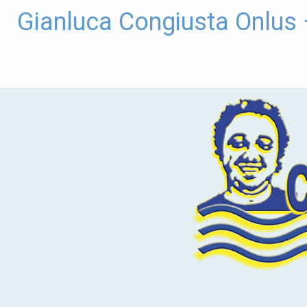
Vai
Gianluca Congiusta Onlus
al
contenuto