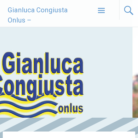
Vai
Gianluca Congiusta
al
contenuto
Onlus –