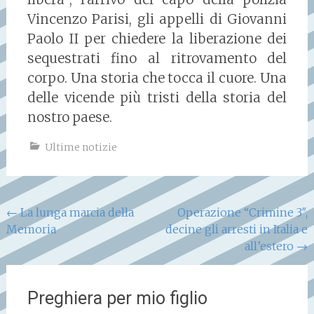
Vincenzo Parisi, gli appelli di Giovanni
Paolo II per chiedere la liberazione dei
sequestrati fino al ritrovamento del
corpo. Una storia che tocca il cuore. Una
delle vicende più tristi della storia del
nostro paese.
Ultime notizie
Navigazione
←
La lunga marcia della
Operazione “Crimine 3″,
Memoria
decine gli arresti in Italia e
articoli
all’estero
→
Preghiera per mio figlio