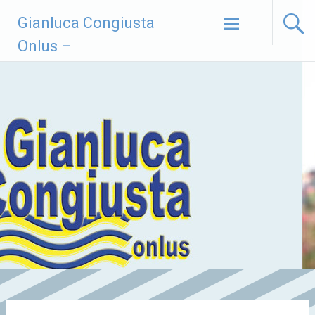
Vai
Gianluca Congiusta
al
contenuto
Onlus –