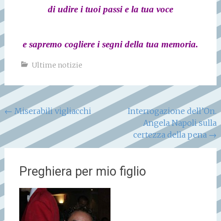
di udire i tuoi passi e la tua voce
e sapremo cogliere i segni della tua memoria.
Ultime notizie
Navigazione
←
Miserabili vigliacchi
Interrogazione dell’On.
Angela Napoli sulla
articoli
certezza della pena
→
Preghiera per mio figlio