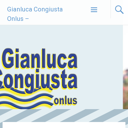
Vai
Gianluca Congiusta
al
contenuto
Onlus –