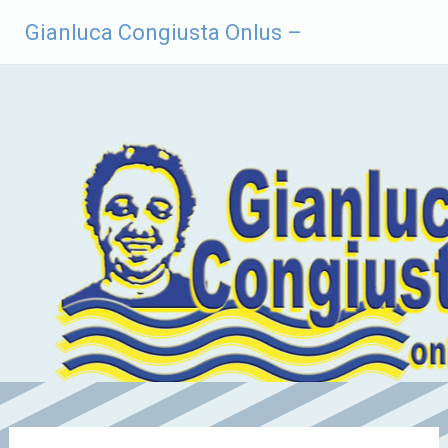
Vai
Gianluca Congiusta Onlus –
al
contenuto