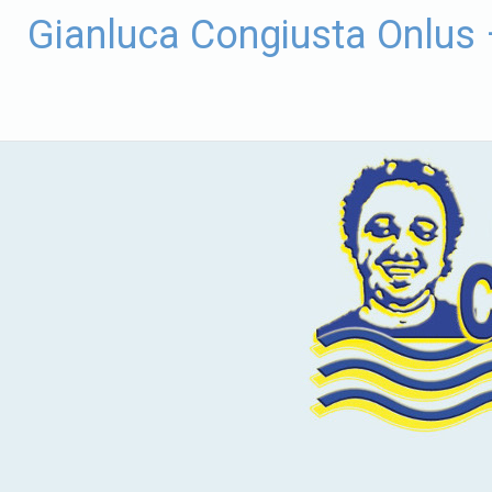
Vai
Gianluca Congiusta Onlus
al
contenuto