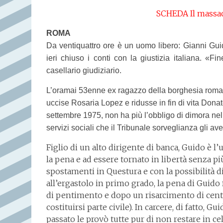
SCHEDA Il massacr
ROMA
Da ventiquattro ore è un uomo libero: Gianni Guid
ieri chiuso i conti con la giustizia italiana. «
casellario giudiziario.
L’oramai 53enne ex ragazzo della borghesia roma
uccise Rosaria Lopez e ridusse in fin di vita Donate
settembre 1975, non ha più l’obbligo di dimora nell
servizi sociali che il Tribunale sorveglianza gli a
Figlio di un alto dirigente di banca, Guido è l
la pena e ad essere tornato in libertà senza p
spostamenti in Questura e con la possibilità 
all’ergastolo in primo grado, la pena di Guido
di pentimento e dopo un risarcimento di cento 
costituirsi parte civile). In carcere, di fatto, 
passato le provò tutte pur di non restare in c