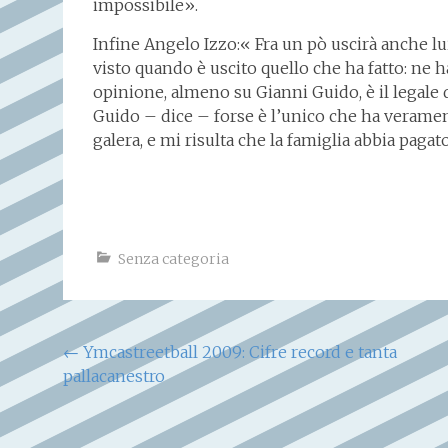
impossibile».
Infine Angelo Izzo:« Fra un pò uscirà anche lui
visto quando è uscito quello che ha fatto: ne 
opinione, almeno su Gianni Guido, è il legale 
Guido – dice – forse è l’unico che ha veramente
galera, e mi risulta che la famiglia abbia paga
Senza categoria
Navigazione
←
Ymcastreetball 2009: Cifre record e tanta
pallacanestro
articoli