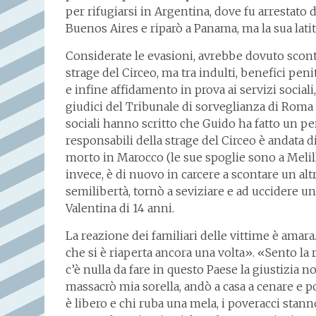
per rifugiarsi in Argentina, dove fu arrestato 
Buenos Aires e riparò a Panama, ma la sua latit
Considerate le evasioni, avrebbe dovuto scontar
strage del Circeo, ma tra indulti, benefici peni
e infine affidamento in prova ai servizi sociali
giudici del Tribunale di sorveglianza di Roma 
sociali hanno scritto che Guido ha fatto un pe
responsabili della strage del Circeo è andata d
morto in Marocco (le sue spoglie sono a Melill
invece, è di nuovo in carcere a scontare un alt
semilibertà, tornò a seviziare e ad uccidere u
Valentina di 14 anni.
La reazione dei familiari delle vittime è amara.
che si è riaperta ancora una volta». «Sento la
c’è nulla da fare in questo Paese la giustizia
massacrò mia sorella, andò a casa a cenare e po
è libero e chi ruba una mela, i poveracci stanno