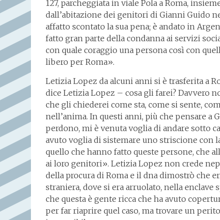
127, parcheggiata in viale Pola a Roma, insiem
dall’abitazione dei genitori di Gianni Guido n
affatto scontato la sua pena; è andato in Argen
fatto gran parte della condanna ai servizi so
con quale coraggio una persona così con quell
libero per Roma».
Letizia Lopez da alcuni anni si è trasferita a 
dice Letizia Lopez – cosa gli farei? Davvero 
che gli chiederei come sta, come si sente, com
nell’anima. In questi anni, più che pensare a
perdono, mi è venuta voglia di andare sotto cas
avuto voglia di sistemare uno striscione con la
quello che hanno fatto queste persone, che all
ai loro genitori». Letizia Lopez non crede ne
della procura di Roma e il dna dimostrò che er
straniera, dove si era arruolato, nella enclav
che questa è gente ricca che ha avuto copertu
per far riaprire quel caso, ma trovare un perito