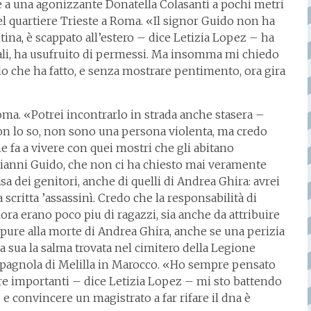
e a una agonizzante Donatella Colasanti a pochi metri
el quartiere Trieste a Roma. «Il signor Guido non ha
tina, è scappato all’estero – dice Letizia Lopez – ha
ciali, ha usufruito di permessi. Ma insomma mi chiedo
o che ha fatto, e senza mostrare pentimento, ora gira
Roma. «Potrei incontrarlo in strada anche stasera –
non lo so, non sono una persona violenta, ma credo
e fa a vivere con quei mostri che gli abitano
 Gianni Guido, che non ci ha chiesto mai veramente
a dei genitori, anche di quelli di Andrea Ghira: avrei
 scritta ’assassinì. Credo che la responsabilità di
ora erano poco piu di ragazzi, sia anche da attribuire
ppure alla morte di Andrea Ghira, anche se una perizia
a sua la salma trovata nel cimitero della Legione
e spagnola di Melilla in Marocco. «Ho sempre pensato
re importanti – dice Letizia Lopez – mi sto battendo
 e convincere un magistrato a far rifare il dna è