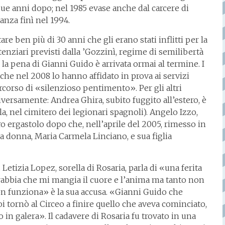
due anni dopo; nel 1985 evase anche dal carcere di
anza finì nel 1994.
e ben più di 30 anni che gli erano stati inflitti per la
tenziari previsti dalla ’Gozzinì, regime di semilibertà
, la pena di Gianni Guido è arrivata ormai al termine. I
che nel 2008 lo hanno affidato in prova ai servizi
rcorso di «silenzioso pentimento». Per gli altri
iversamente: Andrea Ghira, subito fuggito all’estero, è
a, nel cimitero dei legionari spagnoli). Angelo Izzo,
ro ergastolo dopo che, nell’aprile del 2005, rimesso in
na donna, Maria Carmela Linciano, e sua figlia
 Letizia Lopez, sorella di Rosaria, parla di «una ferita
 rabbia che mi mangia il cuore e l’anima ma tanto non
 non funziona» è la sua accusa. «Gianni Guido che
i tornò al Circeo a finire quello che aveva cominciato,
 in galera». Il cadavere di Rosaria fu trovato in una