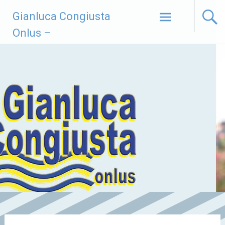
Vai
Gianluca Congiusta
al
contenuto
Onlus –