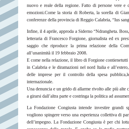
nuovo e reale della regione.
Fatto di persone vere e d
emozioni.
Come la storia di Roberta, la sorella di Gia
conferenze della provincia di Reggio Calabria, “Ius sang
Infine, il 4 aprile, approda a Siderno “Ndrangheta. Boss,
letteraria di Francesco Forgione, giornalista ed ex pre
saggio che riproduce la prima relazione della Co
all’unanimità il 19 febbraio 2008.
E come nella relazione, il libro di Forgione contiene
tutt
in Calabria e le diramazioni nel nord Italia e all’estero, 
delle imprese per il controllo della spesa pubblica,
l
internazionale.
Una denuncia e un grido di allarme rivolto alle più alte 
a girarsi dall’altra parte e costringa la politica ad assumer
La Fondazione Congiusta intende investire grandi sper
vogliono spingere verso una esperienza collettiva di part
dell’impegno.
La Fondazione Congiusta è per chi lotta