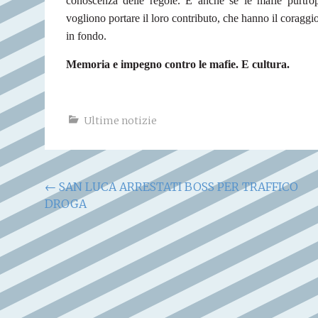
conoscenza delle regole.
E anche se le mafie purtrop
vogliono portare il loro contributo, che hanno il coraggio
in fondo.
Memoria e impegno contro le mafie. E cultura.
Ultime notizie
Navigazione
←
SAN LUCA ARRESTATI BOSS PER TRAFFICO
DROGA
articoli