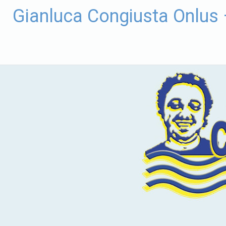
Vai
Gianluca Congiusta Onlus
al
contenuto