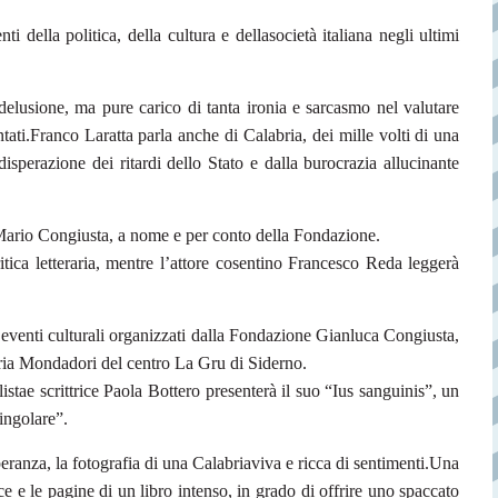
ti della politica, della cultura e della
società italiana negli ultimi
delusione, ma pure carico di tanta ironia e sarcasmo nel valutare
tati.
Franco Laratta parla anche di Calabria, dei mille volti di una
disperazione dei ritardi dello Stato e dalla burocrazia
allucinante
 Mario Congiusta, a nome e per conto della Fondazione.
tica letteraria, mentre l’attore cosentino Francesco Reda leggerà
 eventi culturali organizzati
dalla Fondazione Gianluca Congiusta,
eria Mondadori del centro La Gru di Siderno.
ista
e scrittrice Paola Bottero presenterà il suo “Ius sanguinis”, un
singolare”.
eranza, la fotografia di una Calabria
viva e ricca di sentimenti.
Una
ce e le pagine di un libro
intenso, in grado di offrire uno spaccato