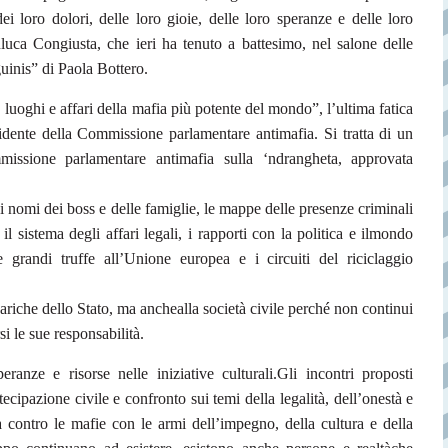
ei loro dolori, delle loro gioie, delle loro speranze e delle loro
nluca Congiusta, che ieri ha tenuto
a battesimo, nel salone delle
uinis” di Paola Bottero.
 luoghi e affari della mafia più potente del mondo”, l’ultima fatica
sidente
della Commissione parlamentare antimafia.
Si tratta di un
mmissione parlamentare
antimafia sulla ‘ndrangheta, approvata
i i nomi dei boss e delle famiglie, le mappe delle presenze criminali
il sistema degli affari legali, i rapporti con la politica e il
mondo
e grandi truffe all’Unione europea e i circuiti del riciclaggio
cariche dello Stato, ma anche
alla società civile perché non continui
si le sue responsabilità.
anze e risorse nelle iniziative culturali.
Gli incontri proposti
ecipazione civile e confronto sui temi della legalità, dell’onestà e
 contro le mafie con le armi dell’impegno, della cultura e della