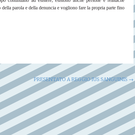
po continuano ad esistere, esistono anche persone e realtà
che
 della parola e della denuncia e vogliono fare la propria parte fino
PRESENTATO A REGGIO IUS SANGUINIS
→