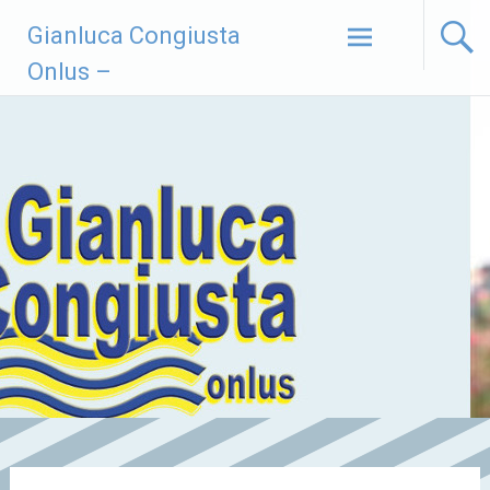
Vai
Gianluca Congiusta
al
contenuto
Onlus –