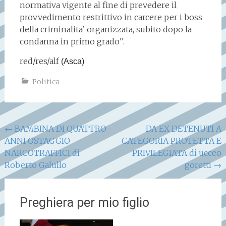
normativa vigente al fine di prevedere il
provvedimento restrittivo in carcere per i boss
della criminalita' organizzata, subito dopo la
condanna in primo grado''.
red/res/alf
(Asca)
Politica
Navigazione
←
BAMBINA DI QUATTRO
DA EX DETENUTI A
ANNI OSTAGGIO
CATEGORIA PROTETTA E
articoli
NARCOTRAFFICI di
PRIVILEGIATA di ucceo
Roberto Galullo
goretti
→
Preghiera per mio figlio