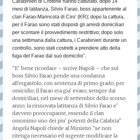
Carabinieri di Crotone hanno catturato, dopo 14
mesi di latitanza, Silvio Farao, boss appartenente al
clan Farao-Marincola di Ciro' (KR); dopo la cattura,
per il Farao sono stati disposti gli arresti domiciliari
per scontare il provvedimento restrittivo; dopo solo
una settimana dalla cattura, i Carabinieri durante un
controllo, sono stati costretti a prendere atto della
fuga del Farao dal suo domicilio''.
''E' bene ricordare – scrive Napoli – che sul
boss Silvio Farao pende una condanna
all'ergastolo, con sentenza di primo grado, per
omicidio; il Farao era gia' evaso, sempre dai
domiciliari, nel mese di settembre dello scorso
anno; la rinnovata latitanza di Silvio Farao e'
davvero preoccupante, essendo il clan
omonimo uno dei piu' potenti della Calabria''
Angela Napoli chiede al Ministro ''se non
ritenga necessario ed urgente modificare la