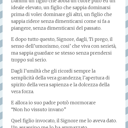
Dammi un figlio che abbia un cuore puro ed un
ideale elevato, un figlio che sappia dominarsi
prima di voler dominare gli altri, un figlio che
sappia ridere senza dimenticarsi come si fa a
piangere, senza dimenticarsi del passato.
E dopo tutto questo, Signore, dagli, Ti prego, il
senso dell’umorismo, cosi’ che viva con serietà,
ma sappia guardare se stesso senza prendersi
troppo sul serio.
Dagli l’umiltà che gli ricordi sempre la
semplicità della vera grandezza; l’apertura di
spirito della vera sapienza e la dolcezza della
vera forza.
E allora io suo padre potrò mormorare
“Non ho vissuto invano”
Quel figlio invocato, il Signore me lo aveva dato.
Un assassino me lo ha ammazzato.