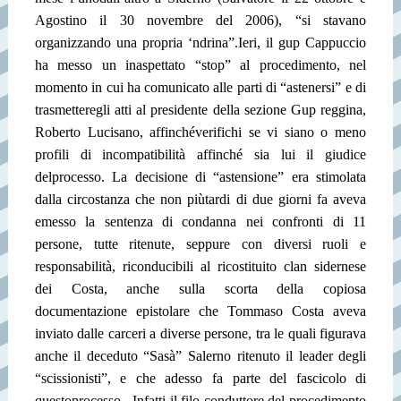
Agostino il 30 novembre del 2006), “si stavano
organizzando una propria ‘ndrina”.
Ieri, il gup Cappuccio
ha messo un inaspettato “stop” al procedimento, nel
momento in cui ha comunicato alle parti di “astenersi” e di
trasmettere
gli atti al presidente della sezione Gup reggina,
Roberto Lucisano, affinché
verifichi se vi siano o meno
profili di incompatibilità affinché sia lui il giudice
del
processo. La decisione di “astensione” era stimolata
dalla circostanza che non più
tardi di due giorni fa aveva
emesso la sentenza di condanna nei confronti di 11
persone, tutte ritenute, seppure con diversi ruoli e
responsabilità, riconducibili al ricostituito clan sidernese
dei Costa, anche sulla scorta della copiosa
documentazione epistolare che Tommaso Costa aveva
inviato dalle carceri a diverse persone, tra le quali figurava
anche il deceduto “Sasà” Salerno ritenuto il leader degli
“scissionisti”, e che adesso fa parte del fascicolo di
questo
processo.
Infatti il filo conduttore del procedimento