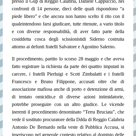
presso il Gup di Reggio Calabria, Daniele Cappuccio, nei
confronti di 14 persone, dieci delle quali rispondono “a
piede libero” e che ancora non hanno scelto il rito con il
quale
intendono farsi giudicare, tutte ritenute, a vario titolo
e con diverse responsabilità, di aver fatto parte della
cosiddetta cosca degli scissionisti
di Siderno costruita
attorno ai defunti fratelli Salvatore e Agostino Salerno.
Il procedimento, partito lo scorso 28 maggio e che aveva
fatto registrare la richiesta da parte dei quattro imputati in
carcere, i fratelli Pierluigi e Scott Zimbalatti e i fratelli
Francesco e Bruno Filippone, accusati oltre che di
associazione mafiosa anche di porto e detenzione di armi,
di tentato omicidio,e di diverse azioni intimidatorie,
potrebbe proseguire con un altro giudice.
Le vicende
inerenti il procedimento denominato “Terra Bruciata”, che
vede il sostituto procuratore della Ddda di Reggio Calabria
Antonio De Bernardo nella veste di Pubblica Accusa, si
inseriscono nel generale contesto relativo al dominio delle