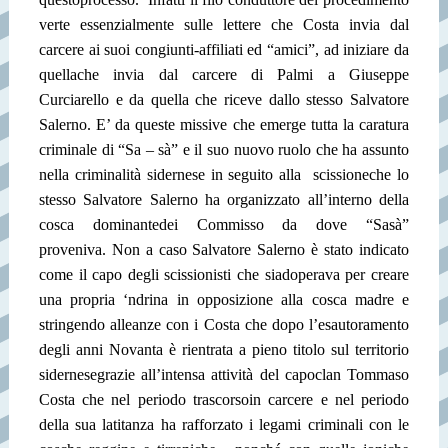
verte essenzialmente sulle lettere che Costa invia dal
carcere ai suoi congiunti-affiliati ed “amici”, ad iniziare da
quella
che invia dal carcere di Palmi a Giuseppe
Curciarello e da quella che riceve dallo stesso Salvatore
Salerno. E’ da queste missive che emerge tutta la caratura
criminale di “Sa – sà” e il suo nuovo ruolo che ha assunto
nella criminalità sidernese in seguito alla
scissione
che lo
stesso Salvatore Salerno ha organizzato all’interno della
cosca dominante
dei Commisso da dove “Sasà”
proveniva.
Non a caso Salvatore Salerno è stato indicato
come il capo degli scissionisti che si
adoperava per creare
una propria ‘ndrina in opposizione alla cosca madre e
stringendo alleanze con i Costa che dopo l’esautoramento
degli anni Novanta è rientrata a pieno titolo sul territorio
sidernese
grazie all’intensa attività del capoclan Tommaso
Costa che nel periodo trascorso
in carcere e nel periodo
della sua latitanza ha rafforzato i legami criminali con le