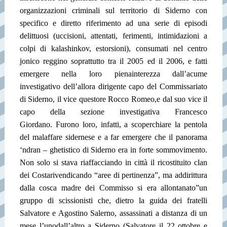
organizzazioni criminali sul territorio di Siderno con
specifico e diretto riferimento ad una serie di episodi
delittuosi (uccisioni, attentati, ferimenti, intimidazioni a
colpi di kalashinkov, estorsioni), consumati nel centro
jonico reggino soprattutto tra il 2005 ed il 2006, e fatti
emergere nella loro piena
interezza dall’acume
investigativo dell’allora dirigente capo del Commissariato
di Siderno, il vice questore Rocco Romeo,e dal suo vice il
capo della sezione investigativa Francesco
Giordano.
Furono loro, infatti, a scoperchiare la pentola
del malaffare sidernese e a far emergere che il panorama
‘ndran – ghetistico di Siderno era in forte sommovimento.
Non solo si stava riaffacciando in città il ricostituito clan
dei Costa
rivendicando “aree di pertinenza”, ma addirittura
dalla cosca madre dei Commisso si era allontanato”un
gruppo di scissionisti che, dietro la guida dei fratelli
Salvatore e Agostino Salerno, assassinati a distanza di un
mese l’uno
dall’altro a Siderno (Salvatore il 22 ottobre e