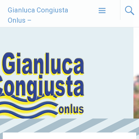
Vai
Gianluca Congiusta
al
contenuto
Onlus –