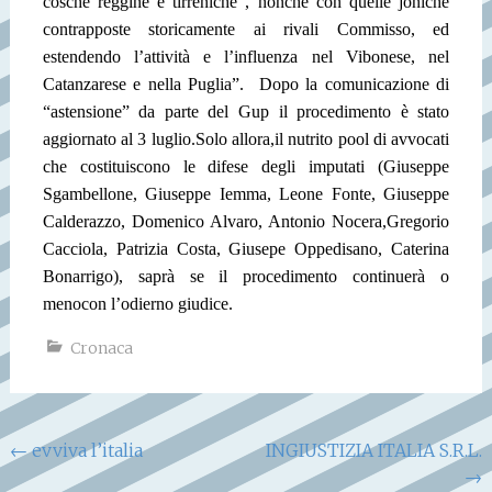
cosche reggine e tirreniche , nonché con quelle joniche
contrapposte storicamente ai rivali Commisso, ed
estendendo l’attività e l’influenza nel Vibonese, nel
Catanzarese e nella Puglia”.
Dopo la comunicazione di
“astensione” da parte del Gup il procedimento è stato
aggiornato al 3 luglio.
Solo allora,il nutrito pool di avvocati
che costituiscono le difese degli imputati (Giuseppe
Sgambellone, Giuseppe Iemma, Leone Fonte, Giuseppe
Calderazzo, Domenico Alvaro, Antonio Nocera,Gregorio
Cacciola, Patrizia Costa, Giusepe Oppedisano, Caterina
Bonarrigo), saprà se il procedimento continuerà o
meno
con l’odierno giudice.
Cronaca
Navigazione
←
evviva l’italia
INGIUSTIZIA ITALIA S.R.L.
→
articoli