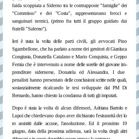
faida scoppiata a Siderno
tra le contrapposte "fami­
glie" dei
"Commisso" e dei "Costa", rappresentavano
feroci e
sanguinari nemi
ci, (primo fra tutti il gruppo
guidato dai
fratelli "Saler
no").
Ieri è stata la volta del­
le parti civili, gli avvocati Pino
Sgambellone, che ha
parlato a nome dei genitori
di Gianluca
Congiusta, Do­
natella Catalano e Mario
Conquista, e Geppo
Femia
che è intervenuto a nome
delle sorelle del giovane im-
prenditore sidernerse, Donatela ed Alessandra. I due
penalisti hanno presentato
delle conclusioni scritte nel­
le quali,
sostanzialmente ri­
calcando le tesi sviluppate
dal PM Di
Bernardo, hanno
chiesto la condanna di tutti
gli imputati.
Dopo è stata la
volta di alcun difensori,
Adriana Bartolo e
Lupoi che
chiedevano dopo aver di­
chiarato l'estraneità dei lo­
ro assistiti dalle accuse, l'as­
soluzione. Ed il prossimo 19
giugno, data della prossima
udienza, sarà la volta degli
altri
difensori e in serata do­
vrebbe essere emessa la sen­
tenza.