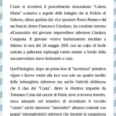
Come si ricorderà il
procedimento denominato
"Lettera
Morta" scaturiva a
seguito delle indagini che la
Polizia di
Siderno, allora guidata dal vice questore
Rocco Romeo e dal
suo brac­
cio destro Francesco Gior­
dano, ha condotto intorno
all'assassinio del giovane
imprenditore sidernese
Gianluca
Congiusta. Il gio­
vane veniva barbaramente
trucidato a
Siderno la sera del
24 maggio 2005 con un col­
po di fucile
caricato a pallet-
toni esplosogli contro men­
tre a bordo della
sua auto­
vettura stava rientrando a
casa.
Quell'indagine, dopo
un prima fase di "incertez­
za" prendeva
vigore e face­
va venire alla luce non solo
un quadro inedito
della
'ndrangheta sidernese ma anche l'attività delittuosa
che il clan dei "Costa", die­
tro le direttive impartite da
Tommaso Costa dal carcere di Palmi, dove si trovava ri­
stretto,
stava attuando nel tentativo di ricostituire il
vecchio
"casato" anche at­
traverso "innovative" al­
leanze costruite con
gruppi
'ndranghetistici sidernesi che durante la sanguinosa