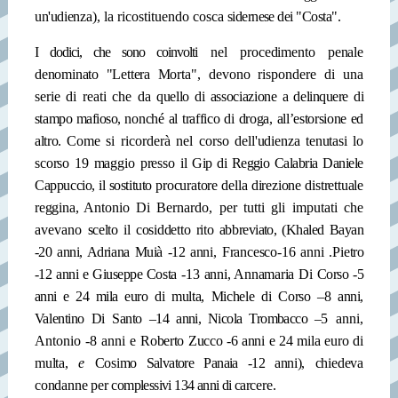
un'udien­
za), la ricostituendo cosca
sidernese dei "Costa".
I
d
odici, che sono coinvol­
ti nel procedimento penale
denominato "Lettera Mor­
ta", devono rispondere di una
serie di reati che da
quello di associazione a de
linquere di
stampo mafioso,
nonché al traffico di droga,
all’estorsione ed
altro. Co­
me si ricorderà nel corso
dell'udienza tenutasi lo
scorso 19 maggio presso il
Gip di Reggio Calabria Da­
niele
Cappuccio, il sostituto
procuratore della direzione distrettuale
reggina, Anto­
nio Di Bernardo, per tutti gli imputati che
avevano
scelto il cosiddetto rito ab­
breviato, (Khaled Bayan
-20
anni, Adriana Muià -12 an­
ni, Francesco-16 anni .Pie­
tro
-12 anni e Giuseppe Co
sta -13 anni, Annamaria Di
Corso -5
anni e 24 mila euro
di multa, Michele di Corso –
8 anni,
Valentino Di Santo –
14 anni, Nicola Trombacco –
5 anni,
Antonio -8 anni e
Roberto Zucco -6 anni e 24
mila euro di
multa,
e
Cosi
mo Salvatore Panaia -12 an­
ni), chiedeva
condanne per
complessivi 134 anni di car­
cere.