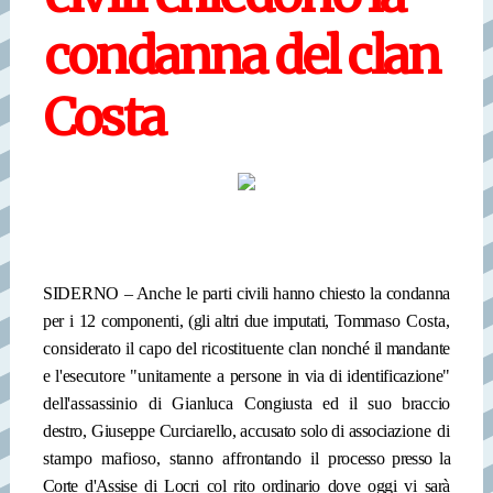
condanna del clan
Costa
SIDERNO – Anche le parti
civili hanno chiesto la con­danna
per i 12 componenti,
(gli altri due imputati, Tom
maso Costa,
considerato il capo del ricostituente clan
nonché il mandante
e l'ese­
cutore "unitamente a perso
ne in via di identificazione"
dell'assassinio di Gianluca
Congiusta ed il suo braccio
destro, Giuseppe Curciarel
lo, accusato solo di associa­
zione di
stampo mafioso,
stanno affrontando il pro­
cesso presso la
Corte d'Assi­
se di Locri col rito ordinario
dove oggi vi sarà