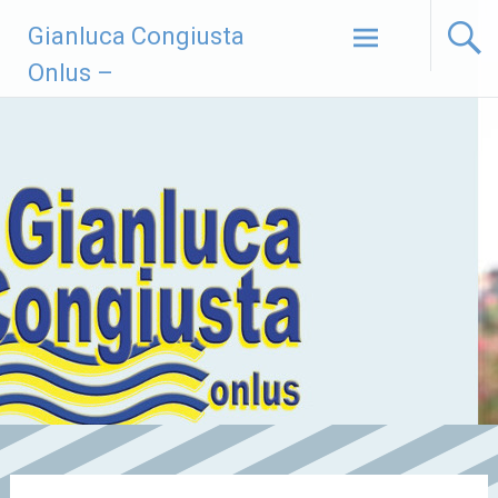
Vai
Gianluca Congiusta
al
contenuto
Onlus –