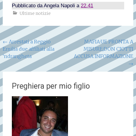
Pubblicato da
Angela Napoli
a
22.41
Ultime notizie
Navigazione
←
Arrestati a Reggio
MAFIA:UE PRONTA A
Emilia due affiliati alla
MISURE;DON CIOTTI
articoli
‘ndrangheta
ACCUSA INFORMAZIONE
→
Preghiera per mio figlio