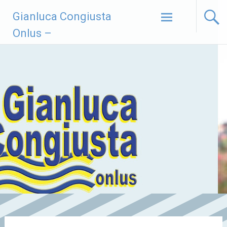
Vai
Gianluca Congiusta
al
contenuto
Onlus –