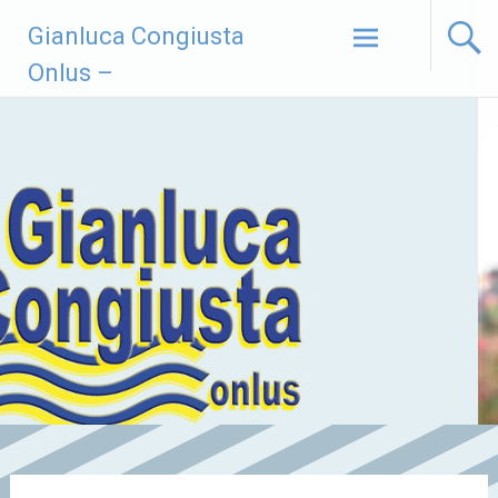
Vai
Gianluca Congiusta
al
contenuto
Onlus –