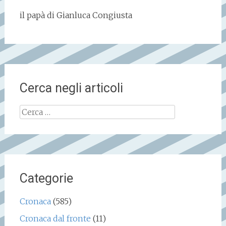
il papà di Gianluca Congiusta
Cerca negli articoli
Ricerca
per:
Categorie
Cronaca
(585)
Cronaca dal fronte
(11)