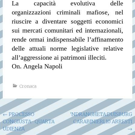
La capacità evolutiva delle
organizzazioni criminali mafiose, nel
riuscire a diventare soggetti economici
sui mercati comunitari ed internazionali,
rende ormai indispensabile l’affinamento
delle attuali norme legislative relative
all’aggressione ai patrimoni illeciti.
On. Angela Napoli
Cronaca
Navigazione
←
PROCESSO
‘NDRANGHETA:DUISBURG,
CONGIUSTA- QUARTA
CARABINIERI,10 ARRESTI
articoli
UDIENZA
→