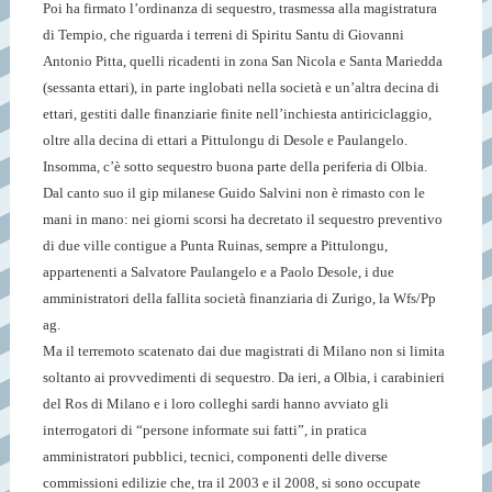
Poi ha firmato l’ordinanza di sequestro, trasmessa alla magistratura
di Tempio, che riguarda i terreni di Spiritu Santu di Giovanni
Antonio Pitta, quelli ricadenti in zona San Nicola e Santa Mariedda
(sessanta ettari), in parte inglobati nella società e un’altra decina di
ettari, gestiti dalle finanziarie finite nell’inchiesta antiriciclaggio,
oltre alla decina di ettari a Pittulongu di Desole e Paulangelo.
Insomma, c’è sotto sequestro buona parte della periferia di Olbia.
Dal canto suo il gip milanese Guido Salvini non è rimasto con le
mani in mano: nei giorni scorsi ha decretato il sequestro preventivo
di due ville contigue a Punta Ruinas, sempre a Pittulongu,
appartenenti a Salvatore Paulangelo e a Paolo Desole, i due
amministratori della fallita società finanziaria di Zurigo, la Wfs/Pp
ag.
Ma il terremoto scatenato dai due magistrati di Milano non si limita
soltanto ai provvedimenti di sequestro. Da ieri, a Olbia, i carabinieri
del Ros di Milano e i loro colleghi sardi hanno avviato gli
interrogatori di “persone informate sui fatti”, in pratica
amministratori pubblici, tecnici, componenti delle diverse
commissioni edilizie che, tra il 2003 e il 2008, si sono occupate