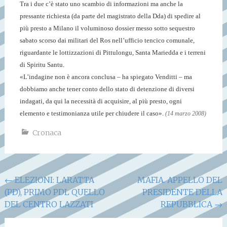
Tra i due c’è stato uno scambio di informazioni ma anche la
pressante richiesta (da parte del magistrato della Dda) di spedire al
più presto a Milano il voluminoso dossier messo sotto sequestro
sabato scorso dai militari del Ros nell’ufficio tencico comunale,
riguardante le lottizzazioni di Pittulongu, Santa Mariedda e i terreni
di Spiritu Santu.
«L’indagine non è ancora conclusa – ha spiegato Venditti – ma
dobbiamo anche tener conto dello stato di detenzione di diversi
indagati, da qui la necessità di acquisire, al più presto, ogni
elemento e testimonianza utile per chiudere il caso».
(14 marzo 2008)
Cronaca
Navigazione
←
ELEZIONI: LARATTA
MAFIA. APPELLO DEL
(PD), PRIMO PDL QUELLO
PRESIDENTE DELLA
articoli
DEL CENTRO LAZZATI
REPUBBLICA
→