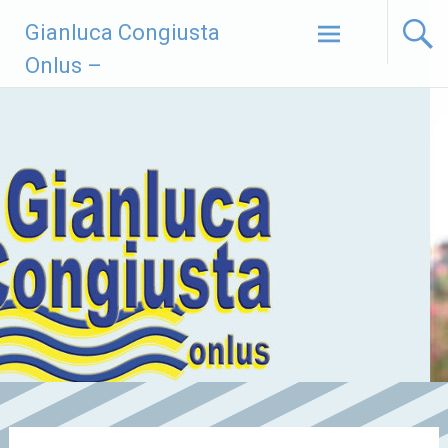
Vai
Gianluca Congiusta
al
contenuto
Onlus –