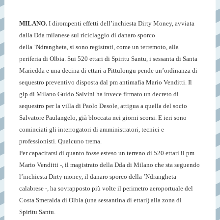
MILANO.
I dirompenti effetti dell’inchiesta Dirty Money, avviata
dalla Dda milanese sul riciclaggio di danaro sporco
della ’Ndrangheta, si sono registrati, come un terremoto, alla
periferia di Olbia. Sui 520 ettari di Spiritu Santu, i sessanta di Santa
Mariedda e una decina di ettari a Pittulongu pende un’ordinanza di
sequestro preventivo disposta dal pm antimafia Mario Venditti. Il
gip di Milano Guido Salvini ha invece firmato un decreto di
sequestro per la villa di Paolo Desole, attigua a quella del socio
Salvatore Paulangelo, già bloccata nei giorni scorsi. E ieri sono
cominciati gli interrogatori di amministratori, tecnici e
professionisti. Qualcuno trema.
Per capacitarsi di quanto fosse esteso un terreno di 520 ettari il pm
Mario Venditti -, il magistrato della Dda di Milano che sta seguendo
l’inchiesta Dirty money, il danaro sporco della ’Ndrangheta
calabrese -, ha sovrapposto più volte il perimetro aeroportuale del
Costa Smeralda di Olbia (una sessantina di ettari) alla zona di
Spiritu Santu.