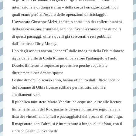
internazionale di droga e armi – della cosca Ferrazzo-Iazzolino, i
quali erano però all’oscuro delle operazioni di riciclaggio.
L’avvocato Giuseppe Melzi, indicato come uno dei colletti bianchi
della associazione criminale, sarebbe invece a conoscenza di molti
di questi passaggi, oltre a quelli già sviscerati e resi pubblici
dall’inchiesta Dirty Money.
Uno degli aspetti ancora “coperti” dalle indagini della Dda milanese
riguarda le ville di Coda Ruinas di Salvatore Paulangelo e Paolo
Desole, finite sotto sequestro preventivo perchè acquistate
direttamente con danaro sporco.
Le due dimore, lo scorso anno, hanno ottenuto dall’ufficio tecnico
del comune di Olbia licenze edilizie per ristrutturazioni e
ampliamenti vari.
Il pubblico ministero Mario Venditti ha acquisito, oltre alle licenze
finite nelle mani del Ros, anche le diverse normative regionali e la
lista dei vincoli ambientali e paesaggistici della zona di Pittulongu.
Il magistrato, ieri l’altro, si è intrattenuto a lungo, al telefono, con il
sindaco Gianni Giovannelli.