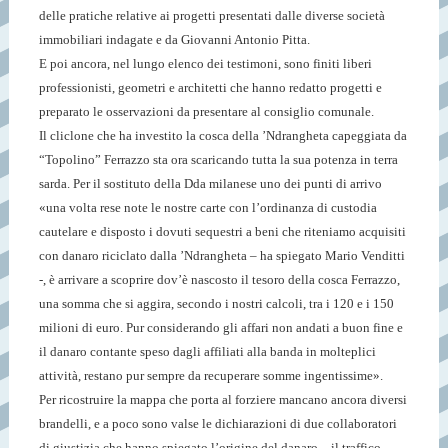
delle pratiche relative ai progetti presentati dalle diverse società
immobiliari indagate e da Giovanni Antonio Pitta.
E poi ancora, nel lungo elenco dei testimoni, sono finiti liberi
professionisti, geometri e architetti che hanno redatto progetti e
preparato le osservazioni da presentare al consiglio comunale.
Il cliclone che ha investito la cosca della ’Ndrangheta capeggiata da
“Topolino” Ferrazzo sta ora scaricando tutta la sua potenza in terra
sarda. Per il sostituto della Dda milanese uno dei punti di arrivo
«una volta rese note le nostre carte con l’ordinanza di custodia
cautelare e disposto i dovuti sequestri a beni che riteniamo acquisiti
con danaro riciclato dalla ’Ndrangheta – ha spiegato Mario Venditti
-, è arrivare a scoprire dov’è nascosto il tesoro della cosca Ferrazzo,
una somma che si aggira, secondo i nostri calcoli, tra i 120 e i 150
milioni di euro. Pur considerando gli affari non andati a buon fine e
il danaro contante speso dagli affiliati alla banda in molteplici
attività, restano pur sempre da recuperare somme ingentissime».
Per ricostruire la mappa che porta al forziere mancano ancora diversi
brandelli, e a poco sono valse le dichiarazioni di due collaboratori
di giustizia che hanno spiegato l’origine del danaro – il traffico