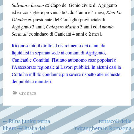
Salvatore Iacono
ex Capo del Genio civile di Agrigento
ed ex consigliere provinciale Udc 4 anni e 4 mesi,
Rino Lo
Giudice
ex presidente del Consiglio provinciale di
Agrigento 3 anni,
Calogero Marino
3 anni ed
Antonio
Scrimali
ex sindaco di Canicattì 4 anni e 2 mesi.
Riconosciuto il diritto al risarcimento dei danni da
liquidarsi in separata sede ai comuni di Agrigento,
Canicattì e Comitini, l'Istituto autonomo case popolari e
l'Assessorato regionale ai Lavori pubblici. In alcuni casi la
Corte ha inflitto condanne più severe rispetto alle richieste
dei pubblici ministeri.
Cronaca
Navigazione
←
Riina junior torna
tentacoli della
libero-W litalia del
‘ndrangheta in Romagna
articoli