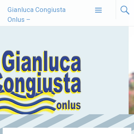
Vai
Gianluca Congiusta
al
contenuto
Onlus –