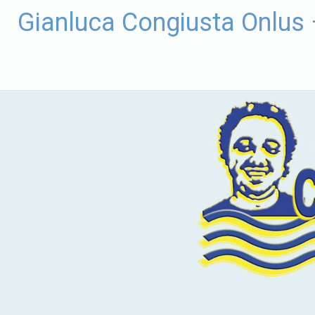
Vai
Gianluca Congiusta Onlus
al
contenuto