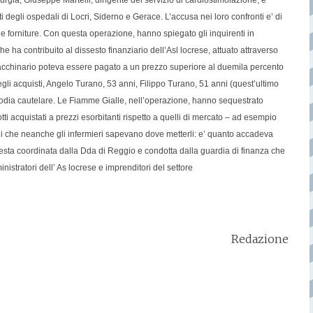
hirurgia; Giuseppe Martelli, dirigente del servizio di cardiostimolazione, e
 degli ospedali di Locri, Siderno e Gerace. L’accusa nei loro confronti e’ di
he forniture. Con questa operazione, hanno spiegato gli inquirenti in
he ha contribuito al dissesto finanziario dell’Asl locrese, attuato attraverso
un macchinario poteva essere pagato a un prezzo superiore al duemila percento
 degli acquisti, Angelo Turano, 53 anni, Filippo Turano, 51 anni (quest’ultimo
ustodia cautelare. Le Fiamme Gialle, nell’operazione, hanno sequestrato
i acquistati a prezzi esorbitanti rispetto a quelli di mercato – ad esempio
li che neanche gli infermieri sapevano dove metterli: e’ quanto accadeva
iesta coordinata dalla Dda di Reggio e condotta dalla guardia di finanza che
istratori dell’ As locrese e imprenditori del settore
Redazione