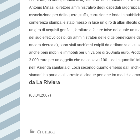
Scopelliti, 68 anni (ai domiciliari), direttore del dipartimento di c
Antonio Minasi, direttore amministrativo degli ospedali raggruppati
associazione per delinquere, truffa, corruzione e frode in pubblic
conferenza stampa, è stato messo in luce un giro di affari illecito c
un giro di acquisti gonfiati, forniture e fatture false nel quale 
del suo effettivo costo. Gli amministratori delle ditte beneficiarie
ancora ricercato), sono stati anch’essi colpiti da ordinanza di c
anche beni mobili e immobili per un valore di 200mila euro. Prodott
3.000 euro per un oggetto che ne costava 100 – ed in quantita’ ta
nell’ Azienda sanitaria di Locri secondo quanto emerso dall’ inch
stamani ha portato all’ arresto di cinque persone tra medici e ammin
da La Riviera
(03.04.2007)
Cronaca