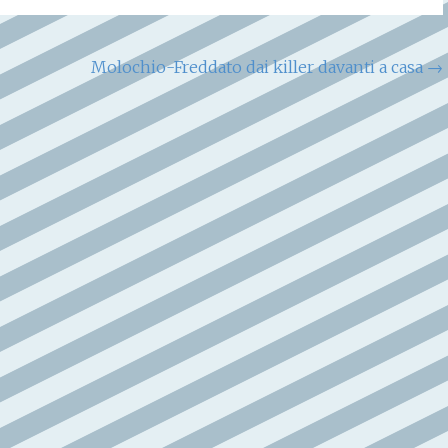
Molochio-Freddato dai killer davanti a casa
→