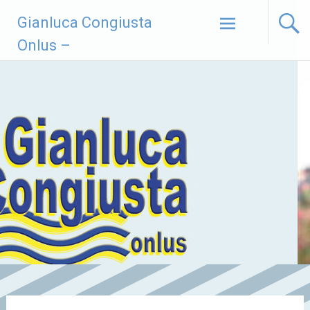
Vai
Gianluca Congiusta
al
contenuto
Onlus –