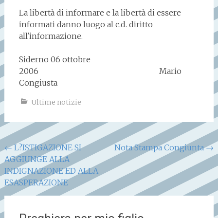
La libertà di informare e la libertà di essere
informati danno luogo al c.d. diritto
all'informazione.
Siderno 06 ottobre
2006 Mario
Congiusta
Ultime notizie
Navigazione
←
L?ISTIGAZIONE SI
Nota Stampa Congiunta
→
AGGIUNGE ALLA
articoli
INDIGNAZIONE ED ALLA
ESASPERAZIONE